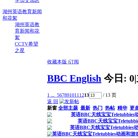
学员交流区
湖州英语教育新闻
和花絮
湖州英语教
育新闻和花
絮
CCTV希望
之星
收藏本版
|
订阅
BBC English
今日:
0
|
1 ...
5
6
7
8
9
10
11
12
13
/ 13 页
返 回
新窗
全部主题
最新
热门
热帖
精华
更
英语BBC天线宝宝Teletubbies
英语BBC天线宝宝Teletubbie
英语BBC天线宝宝Teletubbie
英语BBC天线宝宝Teletubbies动画和游