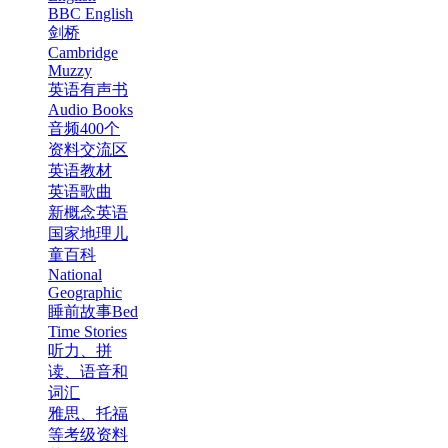
BBC English
剑桥
Cambridge
Muzzy
英语有声书
Audio Books
音频400个
资料交流区
英语教材
英语歌曲
新概念英语
国家地理儿
童百科
National
Geographic
睡前故事Bed
Time Stories
听力、拼
读、语音和
词汇
雅思、托福
等考级资料