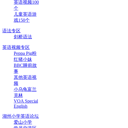
英语视频100
个
儿童英语游
戏150个
语法专区
剑桥语法
英语视频专区
Peppa Pig粉
红猪小妹
BBC睡前故
事
其他英语视
频
小乌龟富兰
克林
VOA Special
English
湖州小学英语论坛
爱山小学