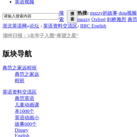
英语视频
搜
热搜:
muzzy的故事
dota视频
搜
索
索
muzzy
Oxford
剑桥雅思
典
浙北英语网
»
论坛
›
英语资料交流区
›
BBC English
湖州日报：3名学子入围“希望之星”
版块导航
典范之家远程班
典范之家远
程班
英语资料交流区
典范英语
儿童动画课
本1000个
英语动画小
故事600个
Disney
English