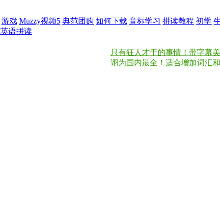
游戏
Muzzy视频5
典范团购
如何下载
音标学习
拼读教程
初学
范英语拼读
只有狂人才干的事情！带字幕美国之音慢
诩为国内最全！适合增加词汇和锻