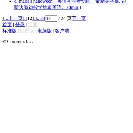
d_maria's halloween，英语初学者动画，带精美字幕, 边
听边看边按学地道英语。
admin
1
1 ..
上一页
11
12
13
.. 24
/ 24 页
下一页
首页
|
登录
|
注册
标准版
|
触屏版
|
电脑版
|
客户端
© Comsenz Inc.