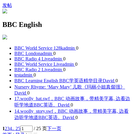
发帖
BBC English
BBC World Service 128k
admin
0
BBC London
admin
0
BBC Radio 4 Live
admin
0
BBC World Service Live
admin
0
BBC Radio 2 Live
admin
0
test
admin
0
BBC Learning English BBC学英语精华目录
David
0
Nursery Rhyme: ‘Mary Mary’ 儿歌《玛丽小姐真倔强》
David
0
17.woolly_hat.swf，BBC 动画故事，带精美字幕, 边看边
听学地道BBC英语。
David
0
14.woolly_story.swf，BBC 动画故事，带精美字幕, 边看
边听学地道BBC英语。
David
0
1
2
3
4
.. 25
/ 25 页
下一页