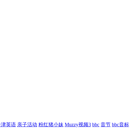
牛津英语
亲子活动
粉红猪小妹
Muzzy视频3
bbc
音节
bbc音标