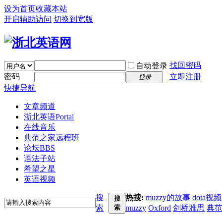
设为首页
收藏本站
开启辅助访问
切换到宽版
找回密码
自动登录
密码
立即注册
登录
快捷导航
文章频道
浙北英语
Portal
在线音乐
典范之家远程班
论坛
BBS
语法子站
希望之星
英语视频
搜
热搜:
muzzy的故事
dota视频
搜
索
索
muzzy
Oxford
剑桥雅思
典