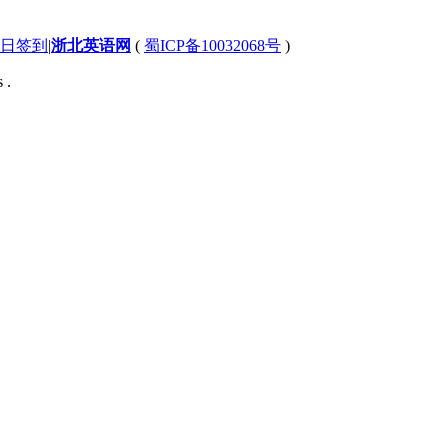
日签到
|
浙北英语网
(
蜀ICP备10032068号
)
 .