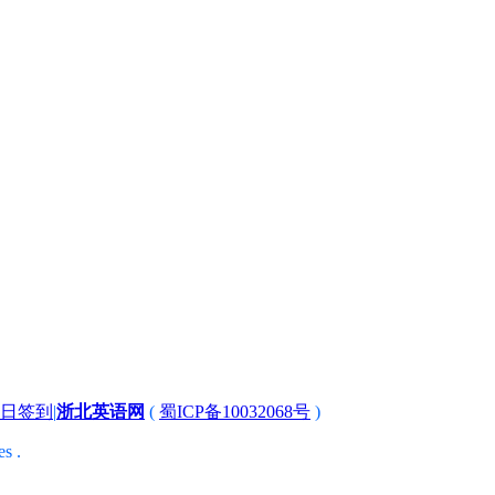
日签到
|
浙北英语网
(
蜀ICP备10032068号
)
s .