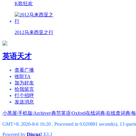
K歌狂欢
2012马来西亚之行
英语天才
查看广播
收听TA
加为好友
给我留言
打个招呼
发送消息
小黑屋
|
手机版
|
Archiver
|
典范英语
|
Oxford在线词典
|
在线查词典
|
每
GMT+8, 2026-8-6 16:20
, Processed in 0.020881 second(s), 13 querie
Powered by
Discuz!
X3.3