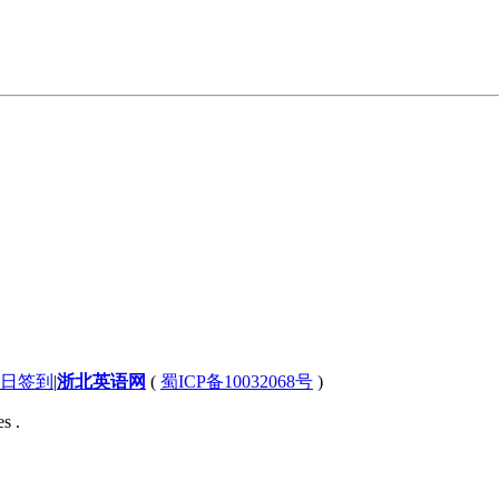
日签到
|
浙北英语网
(
蜀ICP备10032068号
)
s .