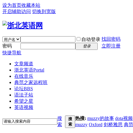
设为首页
收藏本站
开启辅助访问
切换到宽版
找回密码
自动登录
密码
立即注册
登录
快捷导航
文章频道
浙北英语
Portal
在线音乐
典范之家远程班
论坛
BBS
语法子站
希望之星
英语视频
搜
热搜:
muzzy的故事
dota视频
搜
索
索
muzzy
Oxford
剑桥雅思
典