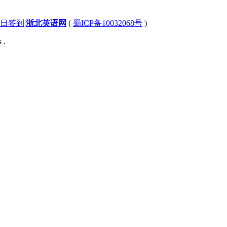
日签到
|
浙北英语网
(
蜀ICP备10032068号
)
 .