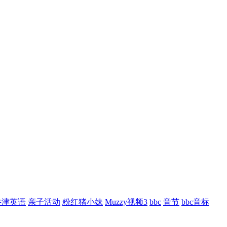
牛津英语
亲子活动
粉红猪小妹
Muzzy视频3
bbc
音节
bbc音标