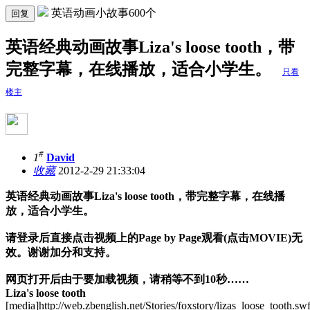
英语动画小故事600个
回复
英语经典动画故事Liza's loose tooth，带
完整字幕，在线播放，适合小学生。
只看
楼主
#
1
David
收藏
2012-2-29 21:33:04
英语经典动画故事L
iza's loose tooth
，带完整字幕，在线播
放，适合小学生。
请登录后直接点击视频上的
Page by Page
观看
(
点击
MOVIE)
无
效。谢谢加分和支持。
网页打开后由于要加载视频，请稍等不到
10
秒
……
L
iza's loose tooth
[media]http://web.zbenglish.net/Stories/foxstory/lizas_loose_tooth.sw