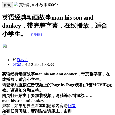
英语动画小故事600个
回复
英语经典动画故事man his son and
donkey，带完整字幕，在线播放，适合
小学生。
只看楼主
#
1
David
收藏
2012-2-29 21:33:33
英语经典动画故事
man his son and donkey
，带完整字幕，在
线播放，适合小学生。
请登录后直接点击视频上的
Page by Page
观看
(
点击
MOVIE)
无
效。谢谢加分和支持。
网页打开后由于要加载视频，请稍等不到
10
秒
……
man his son and donkey
游客，如果您要查看本帖隐藏内容请
回复
如有任何问题，请跟贴告诉版主，谢谢！