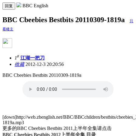
BBC English
回复
BBC Cbeebies Bestbits 20110309-1819a
只
看楼主
#
1
江湖一把刀
收藏
2012-12-3 20:20:56
BBC Cbeebies Bestbits 20110309-1819a
[down]http://web.zbenglish.net/BBC/BBCchildren/bestbits/cbeebies
1819a.mp3
更多的BBC Cbeebies Bestbits 2011上半年全集请点击
BBC Cbeebies Bestbits 2012上半年全集 目录