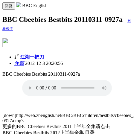
BBC English
回复
BBC Cbeebies Bestbits 20110311-0927a
只
看楼主
#
1
江湖一把刀
收藏
2012-12-3 20:20:56
BBC Cbeebies Bestbits 20110311-0927a
[down]http://web.zbenglish.net/BBC/BBCchildren/bestbits/cbeebies
0927a.mp3
更多的BBC Cbeebies Bestbits 2011上半年全集请点击
BBC Cbeebies Bestbits 2012上半年全集 目录