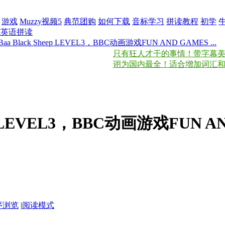
游戏
Muzzy视频5
典范团购
如何下载
音标学习
拼读教程
初学
范英语拼读
 Baa Black Sheep LEVEL3，BBC动画游戏FUN AND GAMES ...
只有狂人才干的事情！带字幕美国之音慢
诩为国内最全！适合增加词汇和锻
Sheep LEVEL3，BBC动画游戏FU
序浏览
|
阅读模式