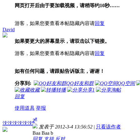
网页打开后由于要加载视频，请稍等约
10
秒
……
游客，如果您要查看本帖隐藏内容请
回复
David
如果要更大的屏幕显示，请双击以下链接。
游客，如果您要查看本帖隐藏内容请
回复
如有任何问题，请跟贴告诉版主，谢谢！
分享到:
QQ好友和群
QQ空间
收藏
转播
分享
1
淘帖
回复
使用道具
举报
#
2
沈沈沈沈沈沈
发表于 2012-3-4 13:56:52
|
只看该作者
Baa Baa b
回复
支持
反对