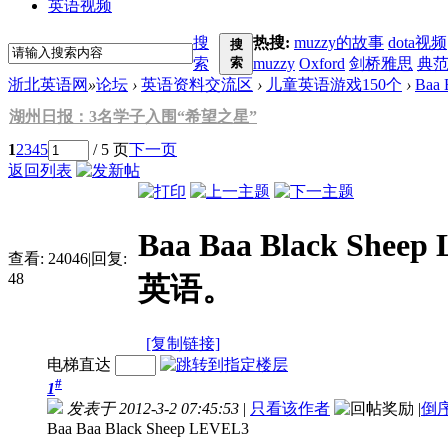
英语视频
搜
热搜:
muzzy的故事
dota视频
搜
索
索
muzzy
Oxford
剑桥雅思
典
浙北英语网
»
论坛
›
英语资料交流区
›
儿童英语游戏150个
›
Baa
湖州日报：3名学子入围“希望之星”
1
2
3
4
5
/ 5 页
下一页
返回列表
Baa Baa Black 
查看:
24046
|
回复:
48
英语。
[复制链接]
电梯直达
#
1
发表于 2012-3-2 07:45:53
|
只看该作者
|
倒
Baa Baa Black Sheep LEVEL3