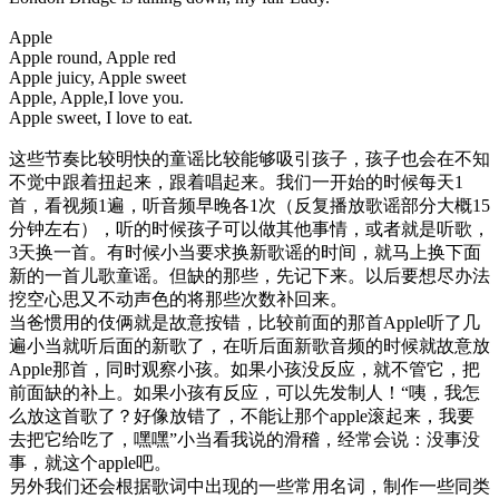
Apple
Apple round, Apple red
Apple juicy, Apple sweet
Apple, Apple,I love you.
Apple sweet, I love to eat.
这些节奏比较明快的童谣比较能够吸引孩子，孩子也会在不知
不觉中跟着扭起来，跟着唱起来。我们一开始的时候每天1
首，看视频1遍，听音频早晚各1次（反复播放歌谣部分大概15
分钟左右），听的时候孩子可以做其他事情，或者就是听歌，
3天换一首。有时候小当要求换新歌谣的时间，就马上换下面
新的一首儿歌童谣。但缺的那些，先记下来。以后要想尽办法
挖空心思又不动声色的将那些次数补回来。
当爸惯用的伎俩就是故意按错，比较前面的那首Apple听了几
遍小当就听后面的新歌了，在听后面新歌音频的时候就故意放
Apple那首，同时观察小孩。如果小孩没反应，就不管它，把
前面缺的补上。如果小孩有反应，可以先发制人！“咦，我怎
么放这首歌了？好像放错了，不能让那个apple滚起来，我要
去把它给吃了，嘿嘿”小当看我说的滑稽，经常会说：没事没
事，就这个apple吧。
另外我们还会根据歌词中出现的一些常用名词，制作一些同类