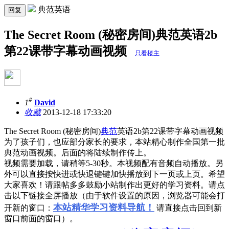
典范英语
回复
The Secret Room (秘密房间)典范英语2b
第22课带字幕动画视频
只看楼主
#
1
David
收藏
2013-12-18 17:33:20
The Secret Room (秘密房间)
典范
英语2b第22课带字幕动画视频
为了孩子们，也应部分家长的要求，本站精心制作全国第一批
典范动画视频。后面的将陆续制作传上。
视频需要加载，请稍等5-30秒。本视频配有音频自动播放。另
外可以直接按快进或快退键键加快播放到下一页或上页。希望
大家喜欢！请跟帖多多鼓励小站制作出更好的学习资料。请点
击以下链接全屏播放（由于软件设置的原因，浏览器可能会打
本站精华学习资料导航！
开新的窗口：
请直接点击回到新
窗口前面的窗口）。