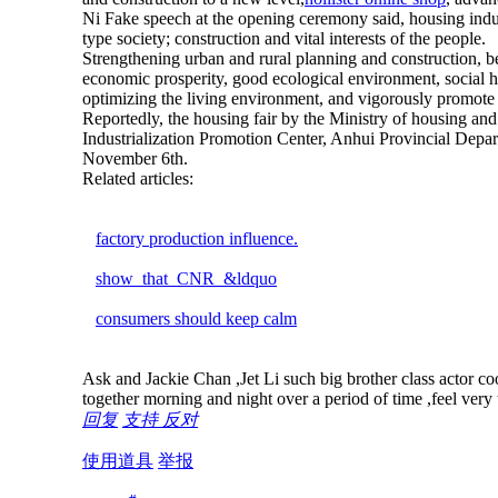
Ni Fake speech at the opening ceremony said, housing indust
type society; construction and vital interests of the people.
Strengthening urban and rural planning and construction, be
economic prosperity, good ecological environment, social 
optimizing the living environment, and vigorously promote th
Reportedly, the housing fair by the Ministry of housing a
Industrialization Promotion Center, Anhui Provincial Depa
November 6th.
Related articles:
factory production influence.
show that CNR &ldquo
consumers should keep calm
Ask and Jackie Chan ,Jet Li such big brother class actor coo
together morning and night over a period of time ,feel very tr
回复
支持
反对
使用道具
举报