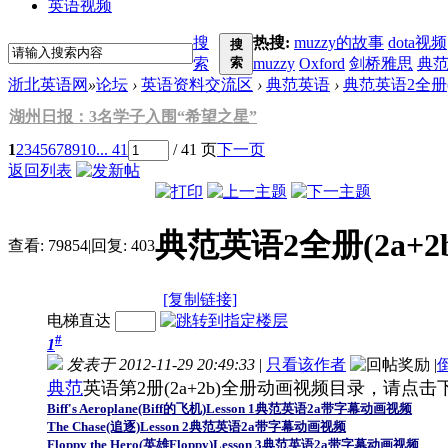
英语视频
搜
热搜:
muzzy的故事
dota视频
搜
索
索
muzzy
Oxford
剑桥雅思
典
浙北英语网
»
论坛
›
英语资料交流区
›
典范英语
›
典范英语2全册(
湖州日报：3名学子入围“希望之星”
1
2
3
4
5
6
7
8
9
10
... 41
/ 41 页
下一页
返回列表
典范英语2全册(2a+
查看:
79854
|
回复:
403
[复制链接]
电梯直达
#
1
发表于 2012-11-29 20:49:33
|
只看该作者
|
典范
英语第2册(2a+2b)全册动画视频目录，请点
Biff's Aeroplane(Biff的飞机)Lesson 1典范英语2a带字幕动画视频
The Chase(追逐)Lesson 2典范英语2a带字幕动画视频
Floppy the Hero(英雄Floppy)Lesson 3典范英语2a带字幕动画视频