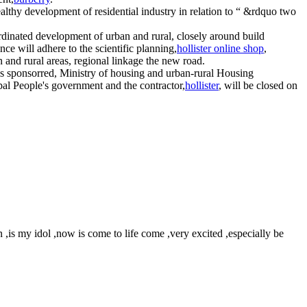
althy development of residential industry in relation to “ &rdquo two
rdinated development of urban and rural, closely around build
nce will adhere to the scientific planning,
hollister online shop
,
n and rural areas, regional linkage the new road.
is sponsorred, Ministry of housing and urban-rural Housing
pal People's government and the contractor,
hollister
, will be closed on
 ,is my idol ,now is come to life come ,very excited ,especially be