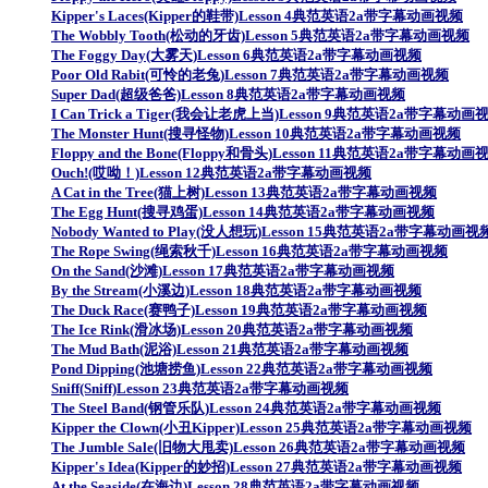
Kipper's Laces(Kipper的鞋带)Lesson 4典范英语2a带字幕动画视频
The Wobbly Tooth(松动的牙齿)Lesson 5典范英语2a带字幕动画视频
The Foggy Day(大雾天)Lesson 6典范英语2a带字幕动画视频
Poor Old Rabit(可怜的老兔)Lesson 7典范英语2a带字幕动画视频
Super Dad(超级爸爸)Lesson 8典范英语2a带字幕动画视频
I Can Trick a Tiger(我会让老虎上当)Lesson 9典范英语2a带字幕动画
The Monster Hunt(搜寻怪物)Lesson 10典范英语2a带字幕动画视频
Floppy and the Bone(Floppy和骨头)Lesson 11典范英语2a带字幕动画
Ouch!(哎呦！)Lesson 12典范英语2a带字幕动画视频
A Cat in the Tree(猫上树)Lesson 13典范英语2a带字幕动画视频
The Egg Hunt(搜寻鸡蛋)Lesson 14典范英语2a带字幕动画视频
Nobody Wanted to Play(没人想玩)Lesson 15典范英语2a带字幕动画视
The Rope Swing(绳索秋千)Lesson 16典范英语2a带字幕动画视频
On the Sand(沙滩)Lesson 17典范英语2a带字幕动画视频
By the Stream(小溪边)Lesson 18典范英语2a带字幕动画视频
The Duck Race(赛鸭子)Lesson 19典范英语2a带字幕动画视频
The Ice Rink(滑冰场)Lesson 20典范英语2a带字幕动画视频
The Mud Bath(泥浴)Lesson 21典范英语2a带字幕动画视频
Pond Dipping(池塘捞鱼)Lesson 22典范英语2a带字幕动画视频
Sniff(Sniff)Lesson 23典范英语2a带字幕动画视频
The Steel Band(钢管乐队)Lesson 24典范英语2a带字幕动画视频
Kipper the Clown(小丑Kipper)Lesson 25典范英语2a带字幕动画视频
The Jumble Sale(旧物大甩卖)Lesson 26典范英语2a带字幕动画视频
Kipper's Idea(Kipper的妙招)Lesson 27典范英语2a带字幕动画视频
At the Seaside(在海边)Lesson 28典范英语2a带字幕动画视频