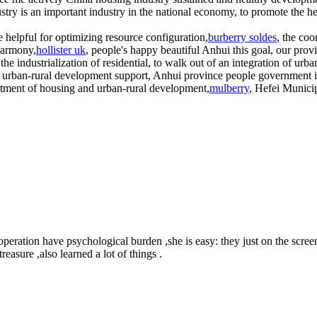
ry is an important industry in the national economy, to promote the he
 helpful for optimizing resource configuration,
burberry soldes
, the coo
harmony,
hollister uk
, people's happy beautiful Anhui this goal, our provi
e industrialization of residential, to walk out of an integration of urba
nd urban-rural development support, Anhui province people government 
rtment of housing and urban-rural development,
mulberry
, Hefei Munici
peration have psychological burden ,she is easy: they just on the screen
easure ,also learned a lot of things .