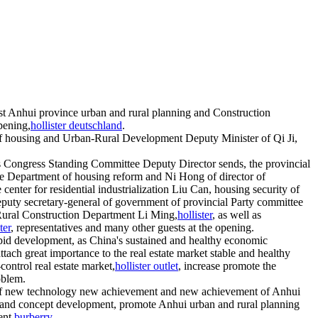
rst Anhui province urban and rural planning and Construction
pening,
hollister deutschland
.
f housing and Urban-Rural Development Deputy Minister of Qi Ji,
s Congress Standing Committee Deputy Director sends, the provincial
he Department of housing reform and Ni Hong of director of
he center for residential industrialization Liu Can, housing security of
eputy secretary-general of government of provincial Party committee
Rural Construction Department Li Ming,
hollister
, as well as
ter
, representatives and many other guests at the opening.
 rapid development, as China's sustained and healthy economic
ch great importance to the real estate market stable and healthy
control real estate market,
hollister outlet
, increase promote the
oblem.
ion of new technology new achievement and new achievement of Anhui
dly and concept development, promote Anhui urban and rural planning
ent,
burberry
.