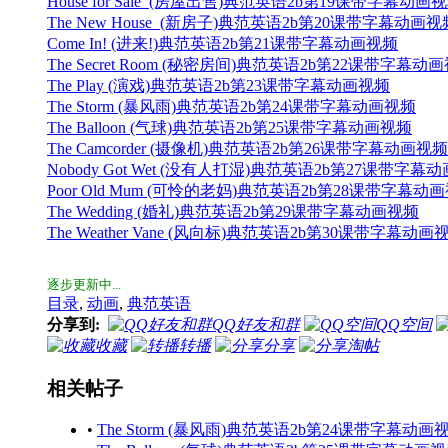
House for Sale (房屋出售)典范英语2b第19课带字幕动画
The New House (新房子)典范英语2b第20课带字幕动画视
Come In! (进来!)典范英语2b第21课带字幕动画视频
The Secret Room (秘密房间)典范英语2b第22课带字幕动
The Play (演戏)典范英语2b第23课带字幕动画视频
The Storm (暴风雨)典范英语2b第24课带字幕动画视频
The Balloon (气球)典范英语2b第25课带字幕动画视频
The Camcorder (摄像机)典范英语2b第26课带字幕动画视频
Nobody Got Wet (没有人打湿)典范英语2b第27课带字幕
Poor Old Mum (可怜的老妈)典范英语2b第28课带字幕动
The Wedding (婚礼)典范英语2b第29课带字幕动画视频
The Weather Vane (风向标)典范英语2b第30课带字幕动画
逐步更新中...
目录
,
动画
,
典范英语
分享到:
QQ好友和群
QQ空间
收藏
转播
分享
淘帖
相关帖子
•
The Storm (暴风雨)典范英语2b第24课带字幕动画