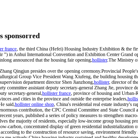
s sponsorred
ter france
, the third China (Hefei) Housing Industry Exhibition & the fi
air ”) in Anhui International Convention and Exhibition Center Grand o
Jinlong announced that the housing fair opening,
hollister
.The Ministry o
 Zhang Qingjun presides over the opening ceremony.Provincial People'
allurgical Group Vice President Wang Xiufeng, the building housing t
t supervision department director Shen Jianzhong,
hollister
, director of t
rty committee assistant deputy secretary-general Zhang Jie, province d
ty secretary-general,
hollister france
, province of housing and Urban-
ces and cities in the province and outside the enterprise leaders,
hollis
He said,
hollister online shop
, China's residential real estate industry's
ormous contribution, the CPC Central Committee and State Council atta
ecent years, published a series of policy measures to strengthen macro-
solves the majority of residents, especially low-income group housing pr
 low-carbon, concentrated display of green residential industrializat
try according to the construction of resource saving, environment frien
ce me actively China housing industry sustained and healthy developm