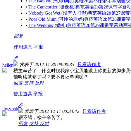
•
The Balloon (气球)典范英语2b第25课带字幕动画
•
The Camcorder (摄像机)典范英语2b第26课带字
•
Nobody Got Wet (没有人打湿)典范英语2b第2
•
Poor Old Mum (可怜的老妈)典范英语2b第28课
•
The Wedding (婚礼)典范英语2b第29课带字幕动画
回复
使用道具
举报
#
2
发表于 2012-11-30 09:00:33
|
只看该作者
hellen
楼主辛苦了，什么时候我家小宝贝能跟上你更新的脚步我
他听读就够了吗？要不要记单词呢？
回复
支持
反对
使用道具
举报
#
3
lhyzmok
发表于 2012-12-11 00:34:42
|
只看该作者
很不错，楼主辛苦了。
回复
支持
反对