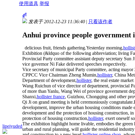
使用道具
举报
#
4
发表于 2012-12-23 11:36:40
|
只看该作者
Anhui province people government i
delicious fruit, friends gathering.Yesterday morning,
hollis
Exhibition (&ldquo of the following abbreviation; living F
Provincial Party committee assistant deputy secretary Sun 
vice governor Ni Fake delivered speeches respectively.
Vice secretary of municipal Party committee, acting mayor
CPPCC Vice Chairman Zheng Mumin,
hollister
, China Met
Department of development,
hollister
, the real estate marke
Wang Ruichun of vice director of department, provincial Pa
of more than Yanlu, Wang Wei of province government depu
Shanxi,
hollister france
, Guizhou, Chongqing and other provin
Qi Ji on grand meeting is held ceremoniously congratulate.
development, improve the urban housing conditions made en
development and the protection of housing construction, in r
protection of housing construction,
hollister
, exert oneself 
The exhibition highlight home livable, embodies the green
lipeiyuded
urban and rural planning, will guide the residential indus
and construction to a new level,
hollister online shop
, advan