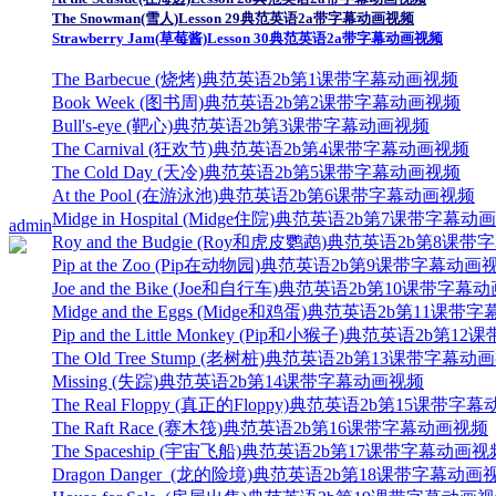
The Snowman(雪人)Lesson 29典范英语2a带字幕动画视频
Strawberry Jam(草莓酱)Lesson 30典范英语2a带字幕动画视频
The Barbecue (烧烤)典范英语2b第1课带字幕动画视频
Book Week (图书周)典范英语2b第2课带字幕动画视频
Bull's-eye (靶心)典范英语2b第3课带字幕动画视频
The Carnival (狂欢节)典范英语2b第4课带字幕动画视频
The Cold Day (天冷)典范英语2b第5课带字幕动画视频
At the Pool (在游泳池)典范英语2b第6课带字幕动画视频
Midge in Hospital (Midge住院)典范英语2b第7课带字幕
admin
Roy and the Budgie (Roy和虎皮鹦鹉)典范英语2b第8课
Pip at the Zoo (Pip在动物园)典范英语2b第9课带字幕动画
Joe and the Bike (Joe和自行车)典范英语2b第10课带字
Midge and the Eggs (Midge和鸡蛋)典范英语2b第11课
Pip and the Little Monkey (Pip和小猴子)典范英语2b第12
The Old Tree Stump (老树桩)典范英语2b第13课带字幕动
Missing (失踪)典范英语2b第14课带字幕动画视频
The Real Floppy (真正的Floppy)典范英语2b第15课带
The Raft Race (赛木筏)典范英语2b第16课带字幕动画视频
The Spaceship (宇宙飞船)典范英语2b第17课带字幕动画视
Dragon Danger (龙的险境)典范英语2b第18课带字幕动画