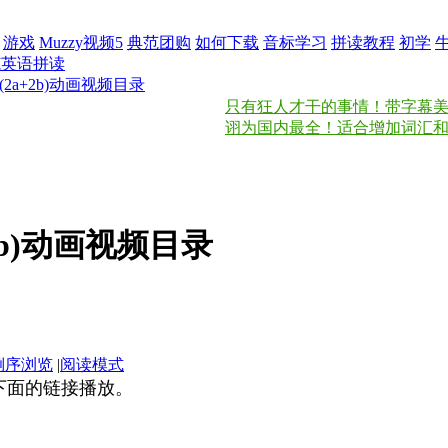
游戏
Muzzy视频5
典范团购
如何下载
音标学习
拼读教程
初学
范英语拼读
2a+2b)动画视频目录
只有狂人才干的事情！带字幕美国之音慢
诩为国内最全！适合增加词汇和锻
2b)动画视频目录
倒序浏览
|
阅读模式
击下面的链接播放。